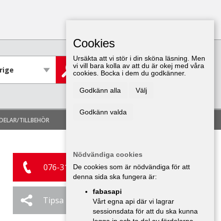
Cookies
Ursäkta att vi stör i din sköna läsning. Men
vi vill bara kolla av att du är okej med våra
cookies. Bocka i dem du godkänner.
LÄGG IN ANNONS
Godkänn alla
Välj
Godkänn valda
LOGGA IN
DELAR/TILLBEHÖR
Nödvändiga cookies
076-319 09 33
De cookies som är nödvändiga för att
denna sida ska fungera är:
fabasapi
Tipsa
Ändra / Ta bort
Vårt egna api där vi lagrar
sessionsdata för att du ska kunna