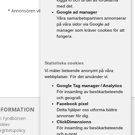
logga in och ta del av fördelarna
med det.
* Annonsören vill inte bli kontaktad av försäljare.
Google ad manager
Våra samarbetspartners annonserar
på våra sidor via Google ad
manager som kräver cookies för att
fungera.
Statistiska cookies
Vi mäter beteende anonymt på våra
webbplatser. För det använder vi:
Google Tag manager / Analytics
För insamling av besökarbeteende
och geografi.
Facebook pixel
NFORMATION
Detta hjälper oss utforma bättre
annonser för dig.
 Fyndbörsen
ClickDimensions
okies
För insamling av besökarbeteende
egritetspolicy
och e-post.