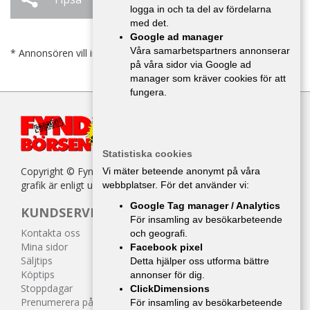
logga in och ta del av fördelarna
med det.
Google ad manager
Våra samarbetspartners annonserar
* Annonsören vill inte bli kontaktad av försäljare.
på våra sidor via Google ad
manager som kräver cookies för att
fungera.
Statistiska cookies
Copyright © Fyndbörsen. All kopiering av texter, bilder eller
Vi mäter beteende anonymt på våra
grafik är enligt upphovsrättslagen förbjuden.
webbplatser. För det använder vi:
Google Tag manager / Analytics
KUNDSERVICE
För insamling av besökarbeteende
Kontakta oss
och geografi.
Mina sidor
Facebook pixel
Säljtips
Detta hjälper oss utforma bättre
Köptips
annonser för dig.
Stoppdagar
ClickDimensions
Prenumerera på tidningen
För insamling av besökarbeteende