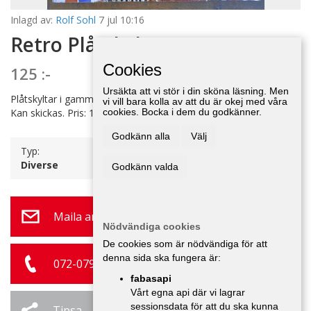
Inlagd av:
Rolf Sohl
7 jul 10:16
Retro Plåtskyltar
Cookies
125 :-
Ursäkta att vi stör i din sköna läsning. Men
Plåtskyltar i gammal stil. 20x30 cm. Finns bara begränsat antal.
vi vill bara kolla av att du är okej med våra
Kan skickas. Pris: 125 kr/styck.
cookies. Bocka i dem du godkänner.
Godkänn alla
Välj
Typ:
Diverse
Godkänn valda
Maila annonsör
Nödvändiga cookies
De cookies som är nödvändiga för att
denna sida ska fungera är:
072-079 35 39
fabasapi
Vårt egna api där vi lagrar
sessionsdata för att du ska kunna
Tipsa
Ändra / Ta bort