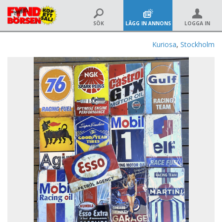
SÖK
LÄGG IN ANNONS
LOGGA IN
Kuriosa
,
Stockholm