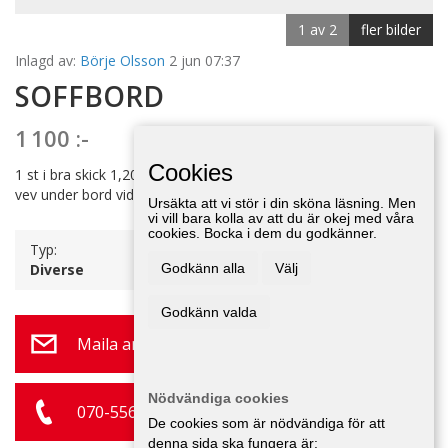
1 av 2
fler bilder
Inlagd av:
Börje Olsson
2 jun 07:37
SOFFBORD
1 100 :-
Cookies
1 st i bra skick 1,20 långt, 0,75 brett, sedan höj och sänkbart,
vev under bord vid sidan perfekt skick.
Ursäkta att vi stör i din sköna läsning. Men
vi vill bara kolla av att du är okej med våra
cookies. Bocka i dem du godkänner.
Typ:
Diverse
Godkänn alla
Välj
Godkänn valda
Maila annonsör
Nödvändiga cookies
070-556 50 04
De cookies som är nödvändiga för att
denna sida ska fungera är: