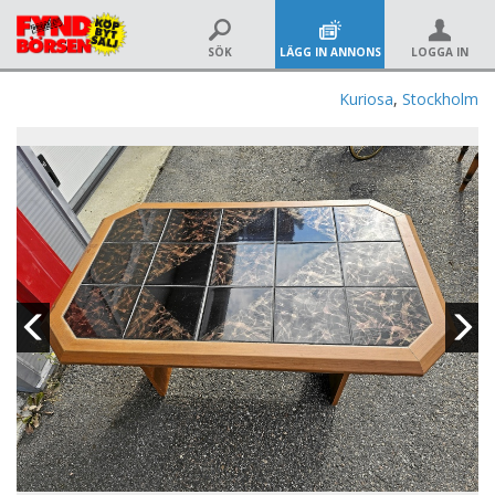
SÖK
LÄGG IN ANNONS
LOGGA IN
Kuriosa
,
Stockholm