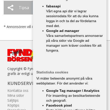
fabasapi
Tipsa
Ändra / Ta bort
Vårt egna api där vi lagrar
sessionsdata för att du ska kunna
logga in och ta del av fördelarna
med det.
* Annonsören vill inte bli kontaktad av försäljare.
Google ad manager
Våra samarbetspartners annonserar
på våra sidor via Google ad
manager som kräver cookies för att
fungera.
Copyright © Fyndbörsen. All kopiering av texter, bilder eller
Statistiska cookies
grafik är enligt upphovsrättslagen förbjuden.
Vi mäter beteende anonymt på våra
KUNDSERVICE
webbplatser. För det använder vi:
Kontakta oss
Google Tag manager / Analytics
Mina sidor
För insamling av besökarbeteende
Säljtips
och geografi.
Köptips
Facebook pixel