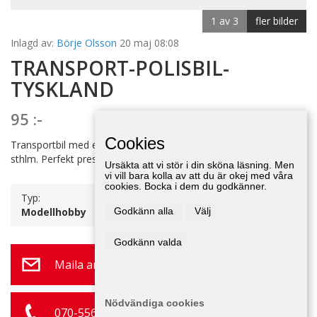
1 av 3
fler bilder
Inlagd av:
Börje Olsson
20 maj 08:08
TRANSPORT-POLISBIL-
TYSKLAND
95 :-
Cookies
Transportbil med en polisbil-Porsche Panamera, finns centralt i
sthlm. Perfekt present att ge bort. Pris: 95 kr + 95 kr.
Ursäkta att vi stör i din sköna läsning. Men
vi vill bara kolla av att du är okej med våra
cookies. Bocka i dem du godkänner.
Typ:
Modellhobby
Godkänn alla
Välj
Godkänn valda
Maila annonsör
Nödvändiga cookies
070-556 50 04