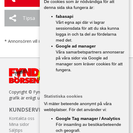
De cookies som är nödvändiga för att
denna sida ska fungera är:
fabasapi
Tipsa
Ändra / Ta bort
Vårt egna api där vi lagrar
sessionsdata för att du ska kunna
logga in och ta del av fördelarna
med det.
* Annonsören vill inte bli kontaktad av försäljare.
Google ad manager
Våra samarbetspartners annonserar
på våra sidor via Google ad
manager som kräver cookies för att
fungera.
Copyright © Fyndbörsen. All kopiering av texter, bilder eller
Statistiska cookies
grafik är enligt upphovsrättslagen förbjuden.
Vi mäter beteende anonymt på våra
KUNDSERVICE
webbplatser. För det använder vi:
Kontakta oss
Google Tag manager / Analytics
Mina sidor
För insamling av besökarbeteende
Säljtips
och geografi.