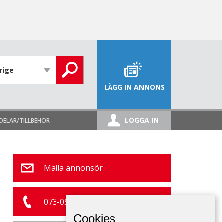
LÄGG IN ANNONS
LOGGA IN
DELAR/TILLBEHÖR
Maila annonsör
073-056 30 43
Cookies