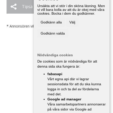
Tipsa
Ursäkta att vi stör i din sköna läsning. Men
Ändra / Ta bort
vi vill bara kolla av att du är okej med våra
cookies. Bocka i dem du godkänner.
Godkänn alla
Välj
* Annonsören vill inte bli kontaktad av försäljare.
Godkänn valda
Nödvändiga cookies
De cookies som är nödvändiga för att
denna sida ska fungera är:
fabasapi
Vårt egna api där vi lagrar
sessionsdata för att du ska kunna
logga in och ta del av fördelarna
med det.
Google ad manager
Våra samarbetspartners annonserar
på våra sidor via Google ad