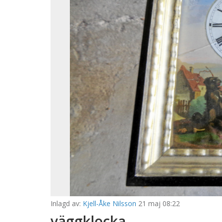
Inlagd av:
Kjell-Åke Nilsson
21 maj 08:22
väggklocka