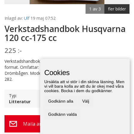
1 av 3
fler bilder
Inlagd av:
Ulf
19 maj 07:52
Verkstadshandbok Husqvarna
120 cc-175 cc
225 :-
Verkstadshandbok Husqvarna 120 cc-175 cc. 87 sidor. A5-
format. Omfattar: Svartqvarna, Rödqvarna, Silverpilen,
Cookies
Drömbågen. Modeller: 27, 28, 29, 30, 31, 32, 228, 230, 229, 281,
282.
Ursäkta att vi stör i din sköna läsning. Men
vi vill bara kolla av att du är okej med våra
cookies. Bocka i dem du godkänner.
Typ:
Litteratur
Godkänn alla
Välj
Godkänn valda
Maila annonsör