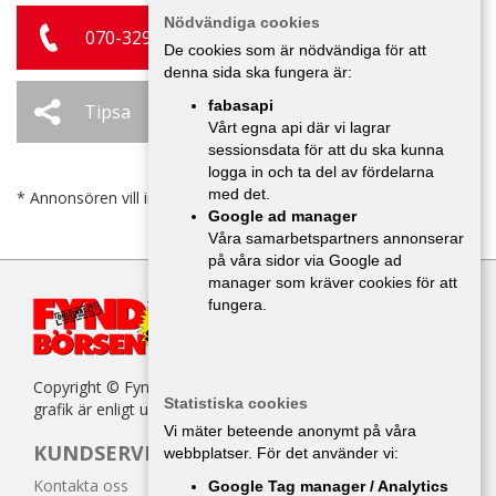
Nödvändiga cookies
070-329 28 77
De cookies som är nödvändiga för att
denna sida ska fungera är:
fabasapi
Tipsa
Ändra / Ta bort
Vårt egna api där vi lagrar
sessionsdata för att du ska kunna
logga in och ta del av fördelarna
med det.
* Annonsören vill inte bli kontaktad av försäljare.
Google ad manager
Våra samarbetspartners annonserar
på våra sidor via Google ad
manager som kräver cookies för att
fungera.
Copyright © Fyndbörsen. All kopiering av texter, bilder eller
Statistiska cookies
grafik är enligt upphovsrättslagen förbjuden.
Vi mäter beteende anonymt på våra
KUNDSERVICE
webbplatser. För det använder vi:
Kontakta oss
Google Tag manager / Analytics