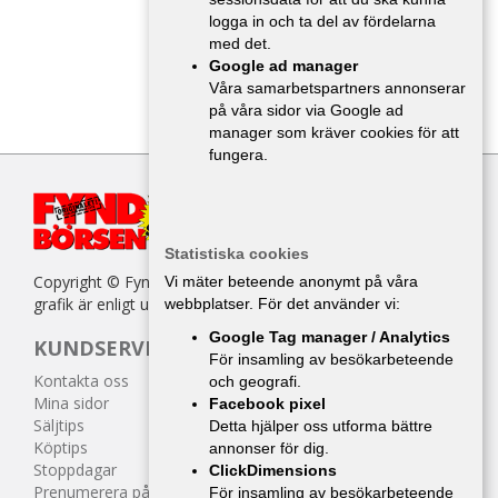
logga in och ta del av fördelarna
med det.
Google ad manager
Våra samarbetspartners annonserar
på våra sidor via Google ad
manager som kräver cookies för att
fungera.
Statistiska cookies
Copyright © Fyndbörsen. All kopiering av texter, bilder eller
Vi mäter beteende anonymt på våra
grafik är enligt upphovsrättslagen förbjuden.
webbplatser. För det använder vi:
Google Tag manager / Analytics
KUNDSERVICE
För insamling av besökarbeteende
Kontakta oss
och geografi.
Mina sidor
Facebook pixel
Säljtips
Detta hjälper oss utforma bättre
Köptips
annonser för dig.
Stoppdagar
ClickDimensions
Prenumerera på tidningen
För insamling av besökarbeteende