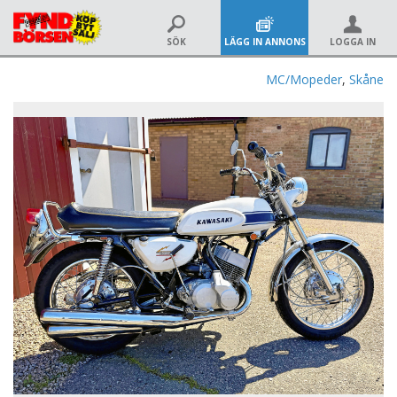
SÖK
LÄGG IN ANNONS
LOGGA IN
MC/Mopeder
,
Skåne