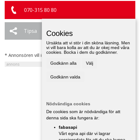
070-315 80 80
Tipsa
Ändra / Ta bort
Cookies
Ursäkta att vi stör i din sköna läsning. Men
vi vill bara kolla av att du är okej med våra
cookies. Bocka i dem du godkänner.
* Annonsören vill inte bli kontaktad av försäljare.
Godkänn alla
Välj
Godkänn valda
Nödvändiga cookies
De cookies som är nödvändiga för att
denna sida ska fungera är:
fabasapi
Vårt egna api där vi lagrar
sessionsdata för att du ska kunna