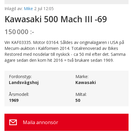
Inlagd av:
Mike
2 jul 12:05
Kawasaki 500 Mach III -69
150 000 :-
Vin KAF03335. Motor 03164. Såldes av originalägaren i USA på
Mecum-auktion i Kalifornien 2014. Totalrenoverad av Bikes
Restored med nosdelar till nyskick - ca 50 mil efter det. Samma
ägare sedan den kom hit 2016 = två brukare sedan 1969.
Fordonstyp:
Märke:
Landsvägshoj
Kawasaki
Årsmodell:
Miltal:
1969
50
Maila annonsör