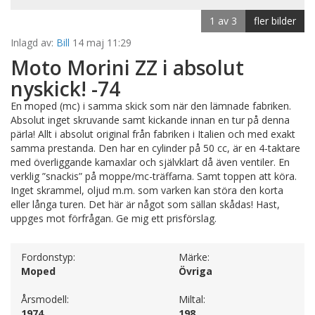
1 av 3
fler bilder
Inlagd av:
Bill
14 maj 11:29
Moto Morini ZZ i absolut
nyskick! -74
En moped (mc) i samma skick som när den lämnade fabriken.
Absolut inget skruvande samt kickande innan en tur på denna
pärla! Allt i absolut original från fabriken i Italien och med exakt
samma prestanda. Den har en cylinder på 50 cc, är en 4-taktare
med överliggande kamaxlar och självklart då även ventiler. En
verklig ”snackis” på moppe/mc-träffarna. Samt toppen att köra.
Inget skrammel, oljud m.m. som varken kan störa den korta
eller långa turen. Det här är något som sällan skådas! Hast,
uppges mot förfrågan. Ge mig ett prisförslag.
Fordonstyp:
Märke:
Moped
Övriga
Årsmodell:
Miltal:
1974
198