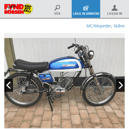
SÖK
LÄGG IN ANNONS
LOGGA IN
MC/Mopeder
,
Skåne