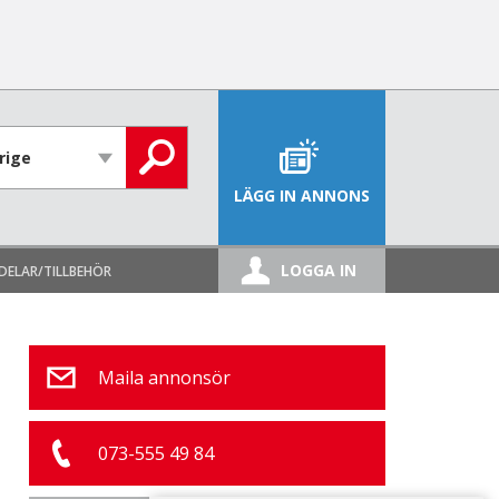
LÄGG IN ANNONS
LOGGA IN
DELAR/TILLBEHÖR
Maila annonsör
073-555 49 84