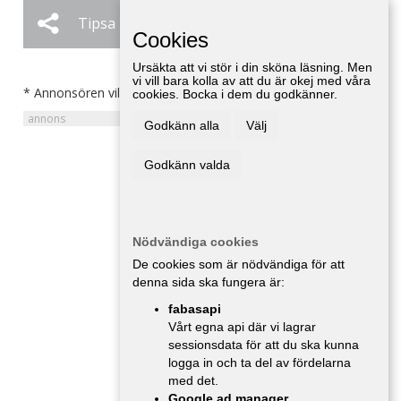
Tipsa
Ändra / Ta bort
Cookies
Ursäkta att vi stör i din sköna läsning. Men
vi vill bara kolla av att du är okej med våra
* Annonsören vill inte bli kontaktad av försäljare.
cookies. Bocka i dem du godkänner.
Godkänn alla
Välj
Godkänn valda
Nödvändiga cookies
De cookies som är nödvändiga för att
denna sida ska fungera är:
fabasapi
Vårt egna api där vi lagrar
sessionsdata för att du ska kunna
logga in och ta del av fördelarna
med det.
Google ad manager