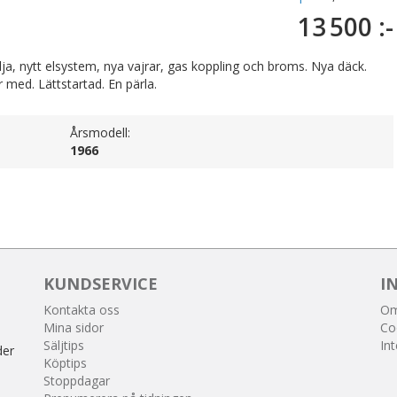
13 500 :-
lja, nytt elsystem, nya vajrar, gas koppling och broms. Nya däck.
r med. Lättstartad. En pärla.
Årsmodell:
1966
KUNDSERVICE
I
Kontakta oss
Om
Mina sidor
Co
Säljtips
Int
der
Köptips
Stoppdagar