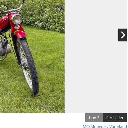
1 av 3
fler bilder
MC/Mopeder
,
Värmland