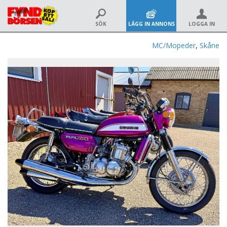
SÖK
LÄGG IN ANNONS
LOGGA IN
MC/Mopeder
,
Skåne