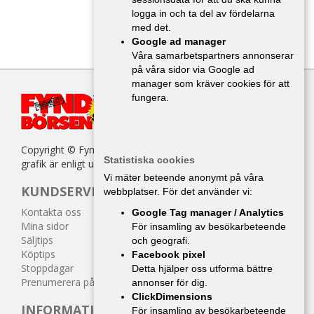
logga in och ta del av fördelarna
med det.
Google ad manager
Våra samarbetspartners annonserar
på våra sidor via Google ad
manager som kräver cookies för att
fungera.
Copyright © Fyndbörsen. All kopiering av texter, bilder eller
Statistiska cookies
grafik är enligt upphovsrättslagen förbjuden.
Vi mäter beteende anonymt på våra
KUNDSERVICE
webbplatser. För det använder vi:
Kontakta oss
Google Tag manager / Analytics
Mina sidor
För insamling av besökarbeteende
Säljtips
och geografi.
Köptips
Facebook pixel
Stoppdagar
Detta hjälper oss utforma bättre
Prenumerera på tidningen
annonser för dig.
ClickDimensions
INFORMATION
För insamling av besökarbeteende