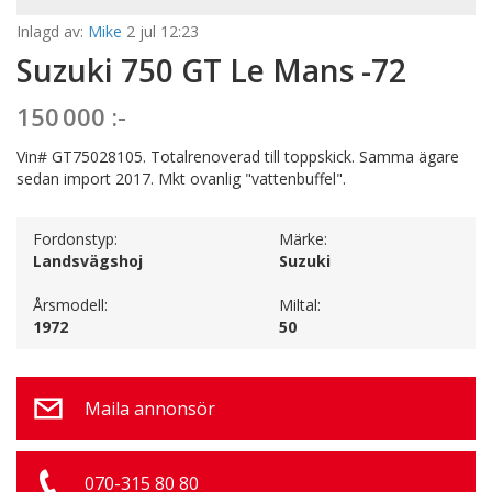
Inlagd av:
Mike
2 jul 12:23
Suzuki 750 GT Le Mans -72
150 000 :-
Vin# GT75028105. Totalrenoverad till toppskick. Samma ägare
sedan import 2017. Mkt ovanlig "vattenbuffel".
Fordonstyp:
Märke:
Landsvägshoj
Suzuki
Årsmodell:
Miltal:
1972
50
Maila annonsör
070-315 80 80