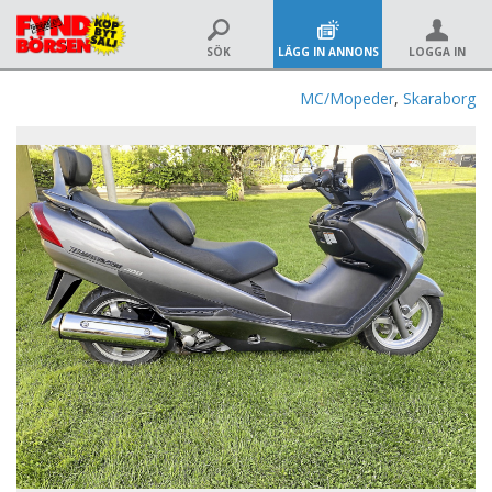
SÖK
LÄGG IN ANNONS
LOGGA IN
MC/Mopeder
,
Skaraborg