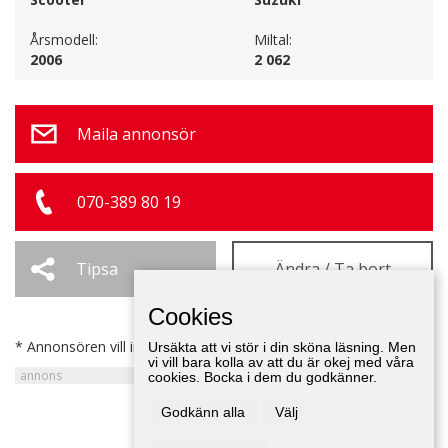
Årsmodell:
Miltal:
2006
2 062
Maila annonsör
070-389 80 19
Tipsa
Ändra / Ta bort
Cookies
* Annonsören vill inte bli kontaktad av försäljare.
Ursäkta att vi stör i din sköna läsning. Men
vi vill bara kolla av att du är okej med våra
cookies. Bocka i dem du godkänner.
Godkänn alla
Välj