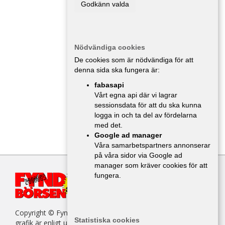
Godkänn valda
Nödvändiga cookies
De cookies som är nödvändiga för att
denna sida ska fungera är:
fabasapi
Vårt egna api där vi lagrar
sessionsdata för att du ska kunna
logga in och ta del av fördelarna
med det.
Google ad manager
Våra samarbetspartners annonserar
på våra sidor via Google ad
manager som kräver cookies för att
fungera.
Copyright © Fyndbörsen. All kopiering av texter, bilder eller
Statistiska cookies
grafik är enligt upphovsrättslagen förbjuden.