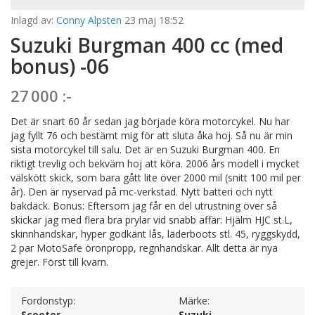
Inlagd av:
Conny Alpsten
23 maj 18:52
Suzuki Burgman 400 cc (med
bonus) -06
27 000 :-
Det är snart 60 år sedan jag började köra motorcykel. Nu har
jag fyllt 76 och bestämt mig för att sluta åka hoj. Så nu är min
sista motorcykel till salu. Det är en Suzuki Burgman 400. En
riktigt trevlig och bekväm hoj att köra. 2006 års modell i mycket
välskött skick, som bara gått lite över 2000 mil (snitt 100 mil per
år). Den är nyservad på mc-verkstad. Nytt batteri och nytt
bakdäck. Bonus: Eftersom jag får en del utrustning över så
skickar jag med flera bra prylar vid snabb affär: Hjälm HJC st.L,
skinnhandskar, hyper godkänt lås, läderboots stl. 45, ryggskydd,
2 par MotoSafe öronpropp, regnhandskar. Allt detta är nya
grejer. Först till kvarn.
Fordonstyp:
Märke:
Scooter
Suzuki