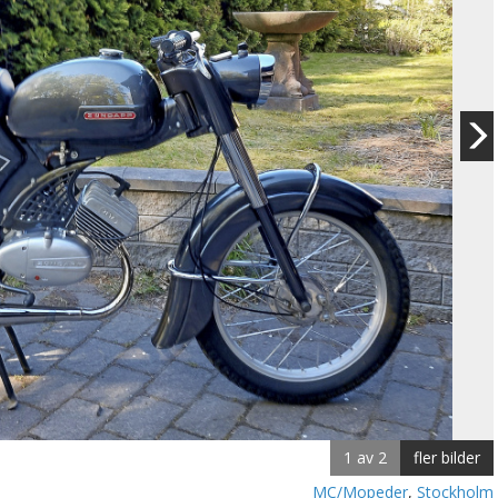
1 av 2
fler bilder
MC/Mopeder
,
Stockholm