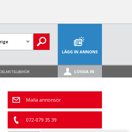
LÄGG IN ANNONS
LOGGA IN
DELAR/TILLBEHÖR
Maila annonsör
072-079 35 39