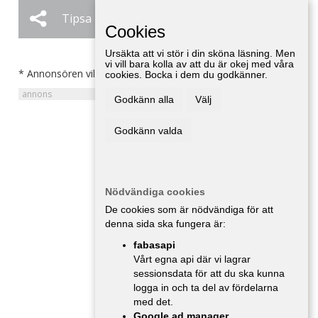
Tipsa
Ändra / Ta bort
Cookies
Ursäkta att vi stör i din sköna läsning. Men
vi vill bara kolla av att du är okej med våra
* Annonsören vill inte bli kontaktad av försäljare.
cookies. Bocka i dem du godkänner.
Godkänn alla
Välj
Godkänn valda
Nödvändiga cookies
De cookies som är nödvändiga för att
denna sida ska fungera är:
fabasapi
Vårt egna api där vi lagrar
sessionsdata för att du ska kunna
logga in och ta del av fördelarna
med det.
Google ad manager