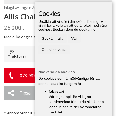
Inlagd av: Ingvar Andersson 21 maj 11:10
Cookies
Allis Chalmers C
Ursäkta att vi stör i din sköna läsning. Men
vi vill bara kolla av att du är okej med våra
25 000 :-
cookies. Bocka i dem du godkänner.
Med olika original tillbehör, fullt fungerande.
Godkänn alla
Välj
Godkänn valda
Typ:
Traktorer
Nödvändiga cookies
073-987 75 27
De cookies som är nödvändiga för att
denna sida ska fungera är:
fabasapi
Tipsa
Ändra / Ta bort
Vårt egna api där vi lagrar
sessionsdata för att du ska kunna
logga in och ta del av fördelarna
med det.
* Annonsören vill inte bli kontaktad av försäljare.