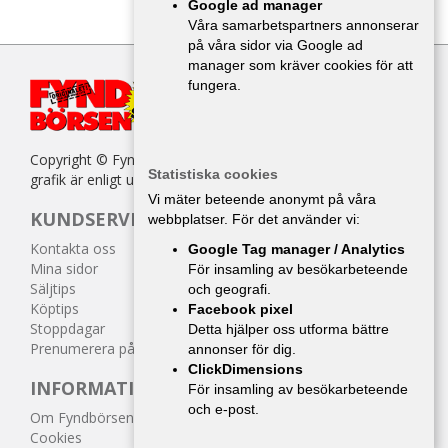
Google ad manager
Våra samarbetspartners annonserar
på våra sidor via Google ad
manager som kräver cookies för att
fungera.
Copyright © Fyndbörsen. All kopiering av texter, bilder eller
Statistiska cookies
grafik är enligt upphovsrättslagen förbjuden.
Vi mäter beteende anonymt på våra
KUNDSERVICE
webbplatser. För det använder vi:
Kontakta oss
Google Tag manager / Analytics
Mina sidor
För insamling av besökarbeteende
Säljtips
och geografi.
Köptips
Facebook pixel
Stoppdagar
Detta hjälper oss utforma bättre
Prenumerera på tidningen
annonser för dig.
ClickDimensions
INFORMATION
För insamling av besökarbeteende
och e-post.
Om Fyndbörsen
Cookies