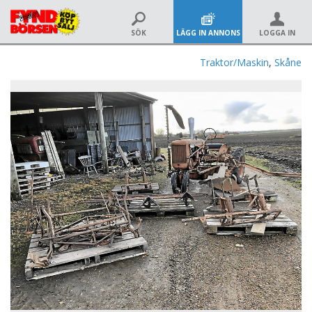
SÖK
LÄGG IN ANNONS
LOGGA IN
Traktor/Maskin
,
Skåne