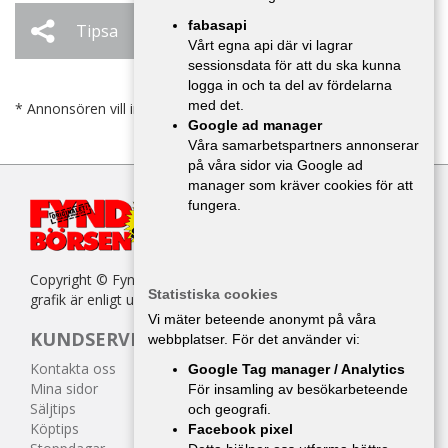
fabasapi
Tipsa
Ändra / Ta bort
Vårt egna api där vi lagrar
sessionsdata för att du ska kunna
logga in och ta del av fördelarna
med det.
* Annonsören vill inte bli kontaktad av försäljare.
Google ad manager
Våra samarbetspartners annonserar
på våra sidor via Google ad
manager som kräver cookies för att
fungera.
Copyright © Fyndbörsen. All kopiering av texter, bilder eller
Statistiska cookies
grafik är enligt upphovsrättslagen förbjuden.
Vi mäter beteende anonymt på våra
KUNDSERVICE
webbplatser. För det använder vi:
Kontakta oss
Google Tag manager / Analytics
Mina sidor
För insamling av besökarbeteende
Säljtips
och geografi.
Köptips
Facebook pixel