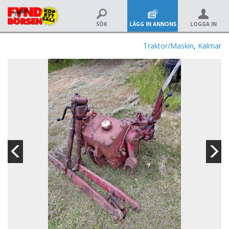
SÖK
LÄGG IN ANNONS
LOGGA IN
Traktor/Maskin
,
Kalmar