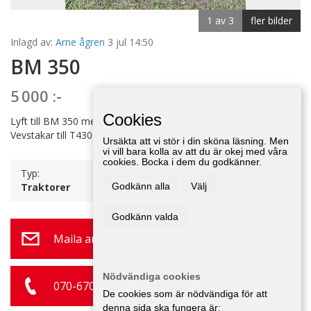
1 av 3
fler bilder
Inlagd av:
Arne ågren
3 jul 14:50
BM 350
5 000 :-
Cookies
Lyft till BM 350 med dradstänger. Styrsnäcka till samma.
Vevstakar till T430 BM.
Ursäkta att vi stör i din sköna läsning. Men
vi vill bara kolla av att du är okej med våra
cookies. Bocka i dem du godkänner.
Typ:
Traktorer
Godkänn alla
Välj
Godkänn valda
Maila annonsör
Nödvändiga cookies
070-670 07 41
De cookies som är nödvändiga för att
denna sida ska fungera är: