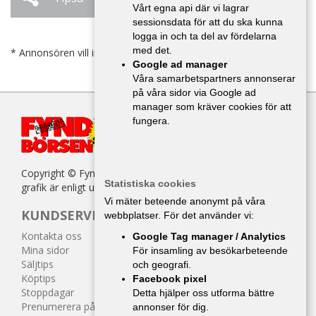
Vårt egna api där vi lagrar
sessionsdata för att du ska kunna
logga in och ta del av fördelarna
med det.
* Annonsören vill inte bli kontaktad av försäljare.
Google ad manager
Våra samarbetspartners annonserar
på våra sidor via Google ad
manager som kräver cookies för att
fungera.
Copyright © Fyndbörsen. All kopiering av texter, bilder eller
Statistiska cookies
grafik är enligt upphovsrättslagen förbjuden.
Vi mäter beteende anonymt på våra
KUNDSERVICE
webbplatser. För det använder vi:
Kontakta oss
Google Tag manager / Analytics
Mina sidor
För insamling av besökarbeteende
Säljtips
och geografi.
Köptips
Facebook pixel
Stoppdagar
Detta hjälper oss utforma bättre
Prenumerera på tidningen
annonser för dig.