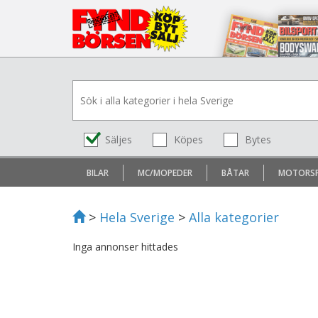
Säljes
Köpes
Bytes
BILAR
MC/MOPEDER
BÅTAR
MOTORS
>
Hela Sverige
>
Alla kategorier
Inga annonser hittades