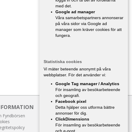
logga in och ta del av fördelarna
med det.
Google ad manager
Våra samarbetspartners annonserar
på våra sidor via Google ad
manager som kräver cookies för att
fungera.
Statistiska cookies
Vi mäter beteende anonymt på våra
webbplatser. För det använder vi:
Google Tag manager / Analytics
För insamling av besökarbeteende
och geografi.
Facebook pixel
NFORMATION
Detta hjälper oss utforma bättre
annonser för dig.
 Fyndbörsen
ClickDimensions
okies
För insamling av besökarbeteende
egritetspolicy
och e-post.