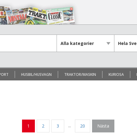
PORT
HUSBIL/HUSVAGN
TRAKTOR/MASKIN
KURIOSA
...
1
2
3
20
Nästa