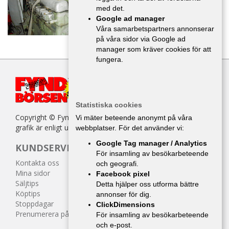
med det.
Google ad manager
Våra samarbetspartners annonserar
på våra sidor via Google ad
manager som kräver cookies för att
fungera.
Statistiska cookies
Copyright © Fyndbörsen. All kopiering av texter, bilder eller
Vi mäter beteende anonymt på våra
grafik är enligt upphovsrättslagen förbjuden.
webbplatser. För det använder vi:
Google Tag manager / Analytics
KUNDSERVICE
För insamling av besökarbeteende
Kontakta oss
och geografi.
Mina sidor
Facebook pixel
Säljtips
Detta hjälper oss utforma bättre
Köptips
annonser för dig.
Stoppdagar
ClickDimensions
Prenumerera på tidningen
För insamling av besökarbeteende
och e-post.