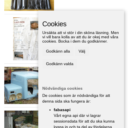
Bakaxel Subaru Impreza
Cookies
Delar/Tillbehör
,
Dalarna
Ursäkta att vi stör i din sköna läsning. Men
5 000 :-
vi vill bara kolla av att du är okej med våra
cookies. Bocka i dem du godkänner.
Godkänn alla
Välj
Godkänn valda
Volvo lastbil
Delar/Tillbehör
,
Dalarna
Nödvändiga cookies
De cookies som är nödvändiga för att
denna sida ska fungera är:
fabasapi
Volvo motor
Vårt egna api där vi lagrar
Delar/Tillbehör
,
Dalarna
sessionsdata för att du ska kunna
logga in och ta del av fördelarna