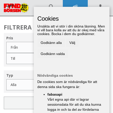
SÖK
LÄGG IN ANNONS
LOGGA IN
Cookies
FILTRERA KURIOSA
Ursäkta att vi stör i din sköna läsning. Men
vi vill bara kolla av att du är okej med våra
cookies. Bocka i dem du godkänner.
Pris
Godkänn alla
Välj
Godkänn valda
Typ
Nödvändiga cookies
De cookies som är nödvändiga för att
denna sida ska fungera är:
fabasapi
Vårt egna api där vi lagrar
UPPDATERA FILTER
sessionsdata för att du ska kunna
logga in och ta del av fördelarna