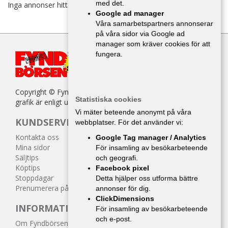
med det.
Inga annonser hittades
Google ad manager
Våra samarbetspartners annonserar
på våra sidor via Google ad
manager som kräver cookies för att
fungera.
Copyright © Fyndbörsen. All kopiering av texter, bilder eller
Statistiska cookies
grafik är enligt upphovsrättslagen förbjuden.
Vi mäter beteende anonymt på våra
KUNDSERVICE
webbplatser. För det använder vi:
Kontakta oss
Google Tag manager / Analytics
Mina sidor
För insamling av besökarbeteende
Säljtips
och geografi.
Köptips
Facebook pixel
Stoppdagar
Detta hjälper oss utforma bättre
Prenumerera på tidningen
annonser för dig.
ClickDimensions
INFORMATION
För insamling av besökarbeteende
och e-post.
Om Fyndbörsen