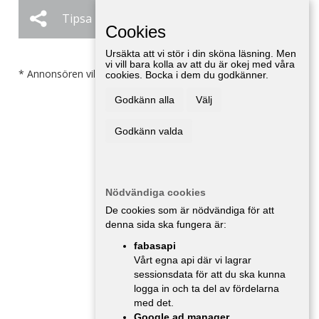
Tipsa
Ändra / Ta bort
Cookies
Ursäkta att vi stör i din sköna läsning. Men
vi vill bara kolla av att du är okej med våra
* Annonsören vill inte bli kontaktad av försäljare.
cookies. Bocka i dem du godkänner.
Godkänn alla
Välj
Godkänn valda
Nödvändiga cookies
De cookies som är nödvändiga för att
denna sida ska fungera är:
fabasapi
Vårt egna api där vi lagrar
sessionsdata för att du ska kunna
logga in och ta del av fördelarna
med det.
Google ad manager