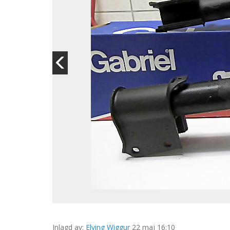
Inlagd av:
Elving Wiggur
22 maj 16:10