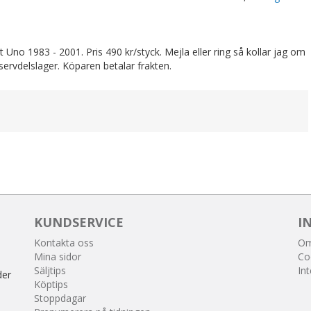
no 1983 - 2001. Pris 490 kr/styck. Mejla eller ring så kollar jag om
ervdelslager. Köparen betalar frakten.
KUNDSERVICE
I
Kontakta oss
Om
Mina sidor
Co
Säljtips
Int
der
Köptips
Stoppdagar