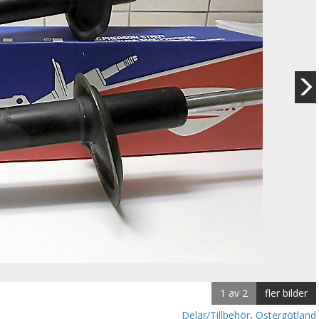
1 av 2
fler bilder
Delar/Tillbehör
,
Östergötland