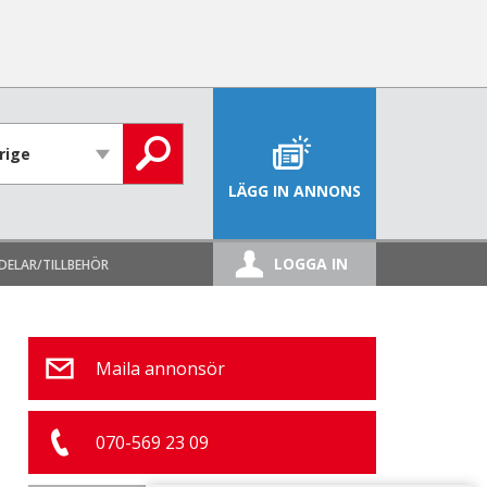
LÄGG IN ANNONS
LOGGA IN
DELAR/TILLBEHÖR
Maila annonsör
070-569 23 09