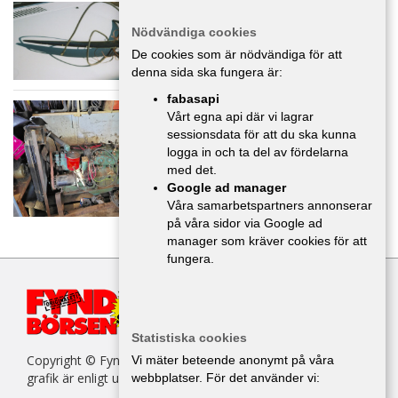
Limousine antenn 12V
Nödvändiga cookies
Delar/Tillbehör
,
Gävleborg
1 000 :-
De cookies som är nödvändiga för att
denna sida ska fungera är:
fabasapi
Div delar volvo 831 -54
Vårt egna api där vi lagrar
Delar/Tillbehör
,
Gävleborg
sessionsdata för att du ska kunna
logga in och ta del av fördelarna
med det.
Google ad manager
Våra samarbetspartners annonserar
på våra sidor via Google ad
manager som kräver cookies för att
fungera.
Statistiska cookies
Copyright © Fyndbörsen. All kopiering av texter, bilder eller
Vi mäter beteende anonymt på våra
grafik är enligt upphovsrättslagen förbjuden.
webbplatser. För det använder vi: