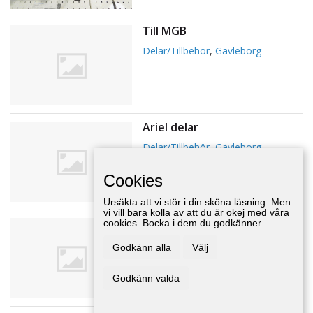
Till MGB
Delar/Tillbehör
,
Gävleborg
Ariel delar
Delar/Tillbehör
,
Gävleborg
Cookies
Ursäkta att vi stör i din sköna läsning. Men
vi vill bara kolla av att du är okej med våra
PV/Duett
cookies. Bocka i dem du godkänner.
Delar/Tillbehör
,
Gävleborg
Godkänn alla
Välj
Godkänn valda