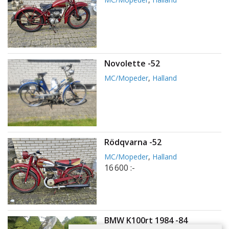
Novolette -52
MC/Mopeder
,
Halland
Rödqvarna -52
MC/Mopeder
,
Halland
16 600 :-
BMW K100rt 1984 -84