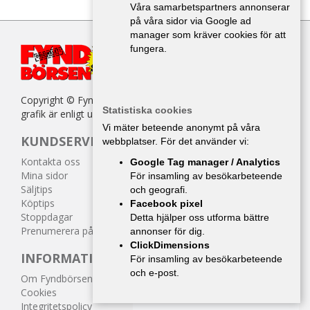
Våra samarbetspartners annonserar
på våra sidor via Google ad
manager som kräver cookies för att
fungera.
Copyright © Fyndbörsen. All kopiering av texter, bilder eller
Statistiska cookies
grafik är enligt upphovsrättslagen förbjuden.
Vi mäter beteende anonymt på våra
KUNDSERVICE
webbplatser. För det använder vi:
Kontakta oss
Google Tag manager / Analytics
Mina sidor
För insamling av besökarbeteende
Säljtips
och geografi.
Köptips
Facebook pixel
Stoppdagar
Detta hjälper oss utforma bättre
Prenumerera på tidningen
annonser för dig.
ClickDimensions
INFORMATION
För insamling av besökarbeteende
och e-post.
Om Fyndbörsen
Cookies
Integritetspolicy