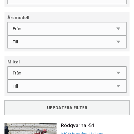
Årsmodell
Miltal
UPPDATERA FILTER
Rödqvarna -51
MC/Mopeder
,
Halland