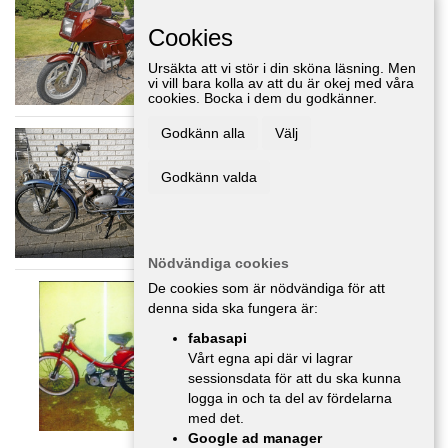
MC/Mopeder
,
Halland
Cookies
Ursäkta att vi stör i din sköna läsning. Men
vi vill bara kolla av att du är okej med våra
cookies. Bocka i dem du godkänner.
Godkänn alla
Välj
Rex 98cc -38
MC/Mopeder
,
Halland
Godkänn valda
11 000 :-
Nödvändiga cookies
Mobylette
De cookies som är nödvändiga för att
denna sida ska fungera är:
MC/Mopeder
,
Halland
2 000 :-
fabasapi
Vårt egna api där vi lagrar
sessionsdata för att du ska kunna
logga in och ta del av fördelarna
med det.
Google ad manager