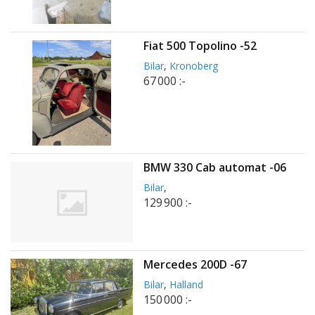
Fiat 500 Topolino -52
Bilar
,
Kronoberg
67 000 :-
BMW 330 Cab automat -06
Bilar
,
129 900 :-
Mercedes 200D -67
Bilar
,
Halland
150 000 :-