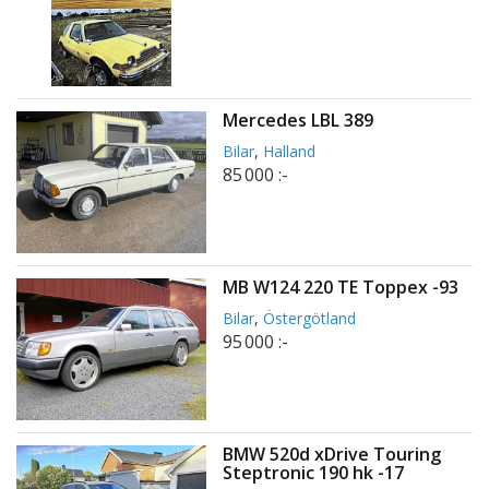
Mercedes LBL 389
Bilar
,
Halland
85 000 :-
MB W124 220 TE Toppex -93
Bilar
,
Östergötland
95 000 :-
BMW 520d xDrive Touring
Steptronic 190 hk -17