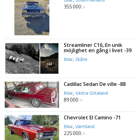
355 000 :-
Streamliner C16, En unik
möjlighet en gång i livet -39
Bilar
,
Skåne
Cadillac Sedan De ville -88
Bilar
,
Västra Götaland
89 000 :-
Chevrolet El Camino -71
Bilar
,
Värmland
225 000 :-