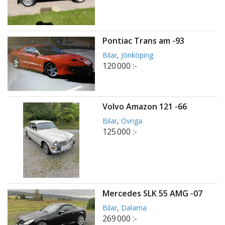
Pontiac Trans am -93
Bilar
,
Jönköping
120 000 :-
Volvo Amazon 121 -66
Bilar
,
Övriga
125 000 :-
Mercedes SLK 55 AMG -07
Bilar
,
Dalarna
269 000 :-