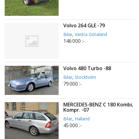
Volvo 264 GLE -79
Bilar
,
Västra Götaland
146 000 :-
Volvo 480 Turbo -88
Bilar
,
Stockholm
79 000 :-
MERCEDES-BENZ C 180 Kombi,
Kompr. -07
Bilar
,
Halland
45 000 :-