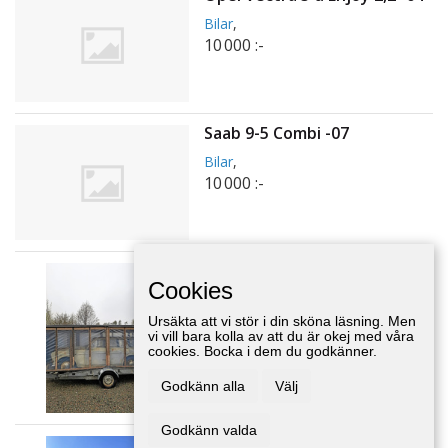
Bilar
,
10 000 :-
Saab 9-5 Combi -07
Bilar
,
10 000 :-
Volvo amazon kombi 122
Cookies
sport -64
Bilar
,
Västra Götaland
Ursäkta att vi stör i din sköna läsning. Men
65 000 :-
vi vill bara kolla av att du är okej med våra
cookies. Bocka i dem du godkänner.
Godkänn alla
Välj
Godkänn valda
Cadillac Seville STS -01