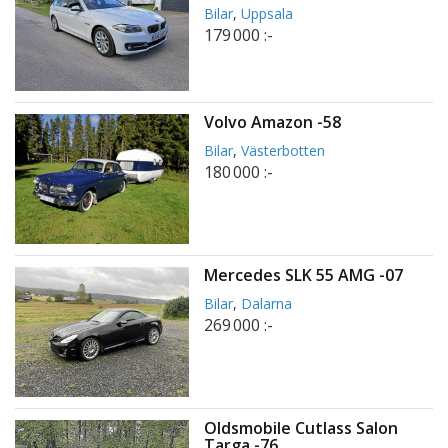
Bilar
,
Uppsala
179 000 :-
Volvo Amazon -58
Bilar
,
Västerbotten
180 000 :-
Mercedes SLK 55 AMG -07
Bilar
,
Dalarna
269 000 :-
Oldsmobile Cutlass Salon
Targa -76