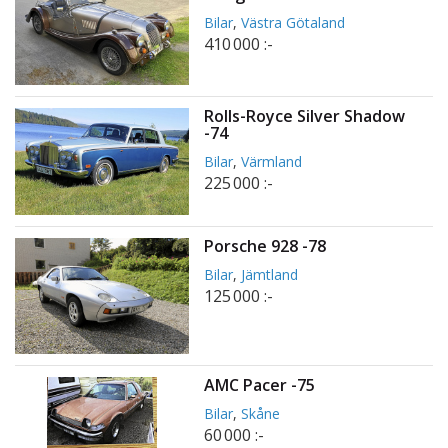
Bilar
,
Västra Götaland
410 000 :-
Rolls-Royce Silver Shadow
-74
Bilar
,
Värmland
225 000 :-
Porsche 928 -78
Bilar
,
Jämtland
125 000 :-
AMC Pacer -75
Bilar
,
Skåne
60 000 :-