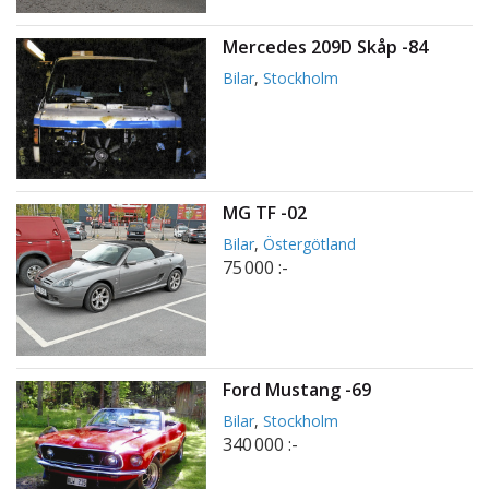
Mercedes 209D Skåp -84
Bilar
,
Stockholm
MG TF -02
Bilar
,
Östergötland
75 000 :-
Ford Mustang -69
Bilar
,
Stockholm
340 000 :-