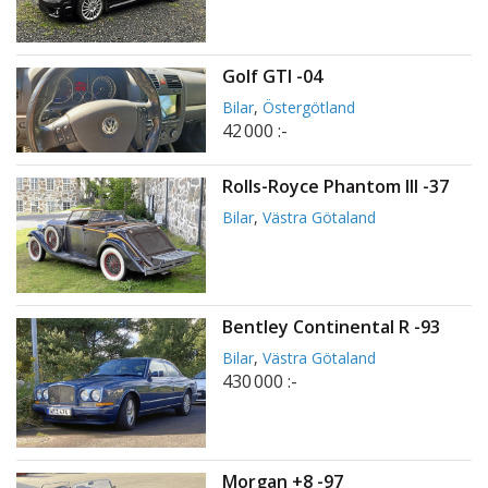
Golf GTI -04
Bilar
,
Östergötland
42 000 :-
Rolls-Royce Phantom III -37
Bilar
,
Västra Götaland
Bentley Continental R -93
Bilar
,
Västra Götaland
430 000 :-
Morgan +8 -97