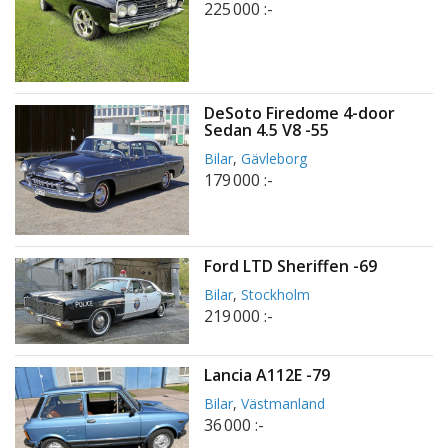
225 000 :-
DeSoto Firedome 4-door
Sedan 4.5 V8 -55
Bilar
,
Gävleborg
179 000 :-
Ford LTD Sheriffen -69
Bilar
,
Stockholm
219 000 :-
Lancia A112E -79
Bilar
,
Västmanland
36 000 :-