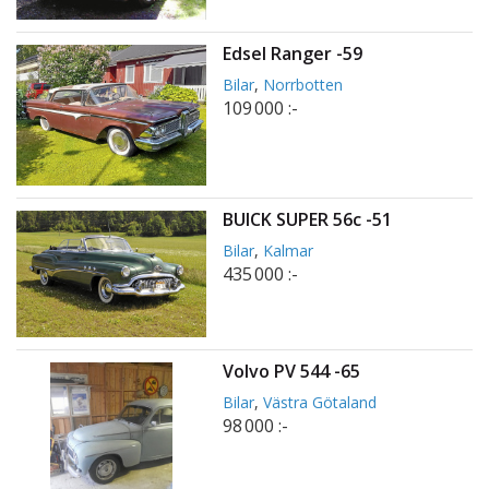
Edsel Ranger -59
Bilar
,
Norrbotten
109 000 :-
BUICK SUPER 56c -51
Bilar
,
Kalmar
435 000 :-
Volvo PV 544 -65
Bilar
,
Västra Götaland
98 000 :-