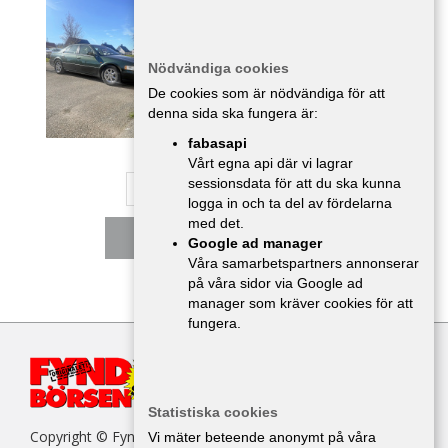
Bilar
,
Kronoberg
29 000 :-
Nödvändiga cookies
De cookies som är nödvändiga för att
denna sida ska fungera är:
fabasapi
Vårt egna api där vi lagrar
sessionsdata för att du ska kunna
1
2
3
4
5
logga in och ta del av fördelarna
med det.
Nästa
Google ad manager
Våra samarbetspartners annonserar
på våra sidor via Google ad
manager som kräver cookies för att
fungera.
Statistiska cookies
Copyright © Fyndbörsen. All kopiering av texter, bilder eller
Vi mäter beteende anonymt på våra