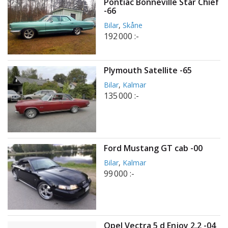
Pontiac Bonneville Star Chief
-66
Bilar
,
Skåne
192 000 :-
Plymouth Satellite -65
Bilar
,
Kalmar
135 000 :-
Ford Mustang GT cab -00
Bilar
,
Kalmar
99 000 :-
Opel Vectra 5 d Enjoy 2,2 -04