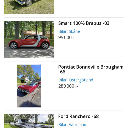
Smart 100% Brabus -03
Bilar
,
Skåne
95 000 :-
Pontiac Bonneville Brougham
-66
Bilar
,
Östergötland
280 000 :-
Ford Ranchero -68
Bilar
,
Värmland