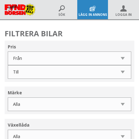
SÖK
LÄGG IN ANNONS
LOGGA IN
FILTRERA BILAR
Pris
Märke
Växellåda