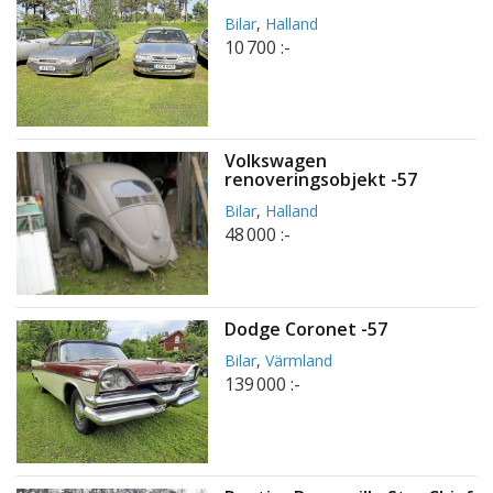
Bilar
,
Halland
10 700 :-
Volkswagen
renoveringsobjekt -57
Bilar
,
Halland
48 000 :-
Dodge Coronet -57
Bilar
,
Värmland
139 000 :-