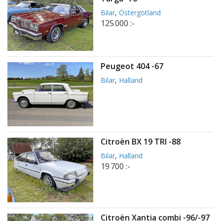
Bilar
,
Östergötland
125 000 :-
Peugeot 404 -67
Bilar
,
Halland
Citroën BX 19 TRI -88
Bilar
,
Halland
19 700 :-
Citroën Xantia combi -96/-97