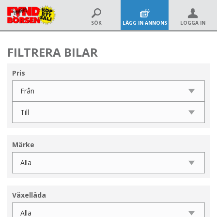
SÖK
LÄGG IN ANNONS
LOGGA IN
FILTRERA BILAR
Pris
Märke
Växellåda