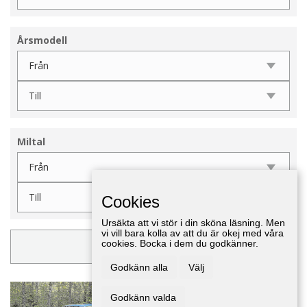
Årsmodell
Miltal
Cookies
Ursäkta att vi stör i din sköna läsning. Men
vi vill bara kolla av att du är okej med våra
cookies. Bocka i dem du godkänner.
UPPDATERA FILTER
Godkänn alla
Välj
Olsmobile delta 88 -66
Godkänn valda
Bilar
,
Skaraborg