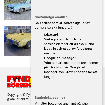
165 000 :-
Nödvändiga cookies
De cookies som är nödvändiga för att
Pontiac Firebird 400 -69
denna sida ska fungera är:
Bilar
,
Skaraborg
fabasapi
365 000 :-
Vårt egna api där vi lagrar
sessionsdata för att du ska kunna
logga in och ta del av fördelarna
med det.
Google ad manager
Våra samarbetspartners annonserar
på våra sidor via Google ad
manager som kräver cookies för att
fungera.
Copyright © Fyndbörsen. All kopiering av texter, bilder eller
Statistiska cookies
grafik är enligt upphovsrättslagen förbjuden.
Vi mäter beteende anonymt på våra