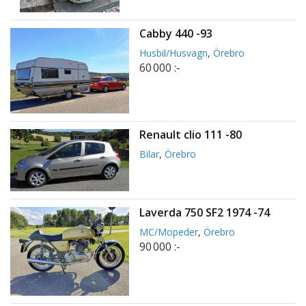
Cabby 440 -93
Husbil/Husvagn
,
Örebro
60 000 :-
Renault clio 111 -80
Bilar
,
Örebro
Laverda 750 SF2 1974 -74
MC/Mopeder
,
Örebro
90 000 :-