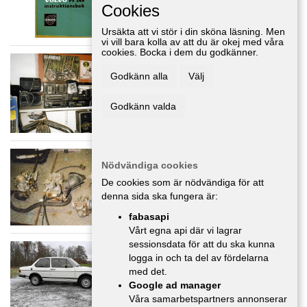
Cookies
Ursäkta att vi stör i din sköna läsning. Men
vi vill bara kolla av att du är okej med våra
cookies. Bocka i dem du godkänner.
Bandspelare och högtalare
Godkänn alla
Välj
Kuriosa
,
Örebro
1 800 :-
Godkänn valda
Förgasare 7 st
Nödvändiga cookies
Delar/Tillbehör
,
Örebro
De cookies som är nödvändiga för att
850 :-
denna sida ska fungera är:
fabasapi
Vårt egna api där vi lagrar
sessionsdata för att du ska kunna
VW Jetta -82
logga in och ta del av fördelarna
Bilar
,
Örebro
med det.
85 000 :-
Google ad manager
Våra samarbetspartners annonserar