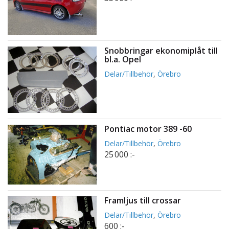
Snobbringar ekonomiplåt till
bl.a. Opel
Delar/Tillbehör
,
Örebro
Pontiac motor 389 -60
Delar/Tillbehör
,
Örebro
25 000 :-
Framljus till crossar
Delar/Tillbehör
,
Örebro
600 :-