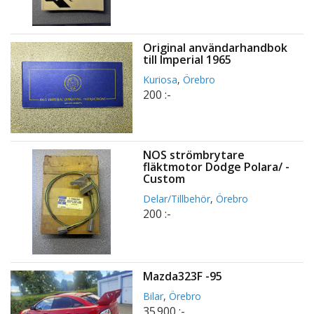
Original användarhandbok
till Imperial 1965
Kuriosa
,
Örebro
200 :-
NOS strömbrytare
fläktmotor Dodge Polara/ -
Custom
Delar/Tillbehör
,
Örebro
200 :-
Mazda323F -95
Bilar
,
Örebro
35 900 :-