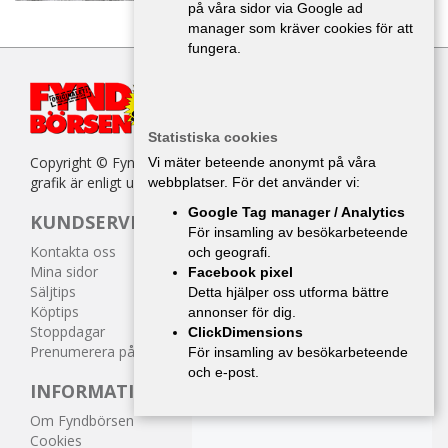
på våra sidor via Google ad
manager som kräver cookies för att
fungera.
Statistiska cookies
Copyright © Fyndbörsen. All kopiering av texter, bilder eller
Vi mäter beteende anonymt på våra
grafik är enligt upphovsrättslagen förbjuden.
webbplatser. För det använder vi:
Google Tag manager / Analytics
KUNDSERVICE
För insamling av besökarbeteende
Kontakta oss
och geografi.
Mina sidor
Facebook pixel
Säljtips
Detta hjälper oss utforma bättre
Köptips
annonser för dig.
Stoppdagar
ClickDimensions
Prenumerera på tidningen
För insamling av besökarbeteende
och e-post.
INFORMATION
Om Fyndbörsen
Cookies