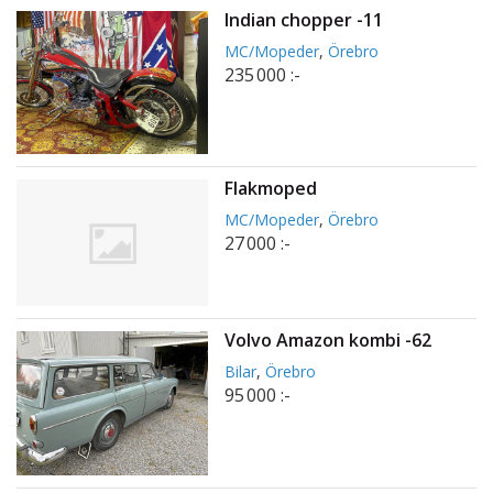
Indian chopper -11
MC/Mopeder
,
Örebro
235 000 :-
Flakmoped
MC/Mopeder
,
Örebro
27 000 :-
Volvo Amazon kombi -62
Bilar
,
Örebro
95 000 :-