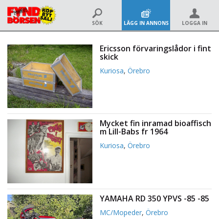
SÖK
LÄGG IN ANNONS
LOGGA IN
Ericsson förvaringslådor i fint
skick
Kuriosa
,
Örebro
Mycket fin inramad bioaffisch
m Lill-Babs fr 1964
Kuriosa
,
Örebro
YAMAHA RD 350 YPVS -85 -85
MC/Mopeder
,
Örebro