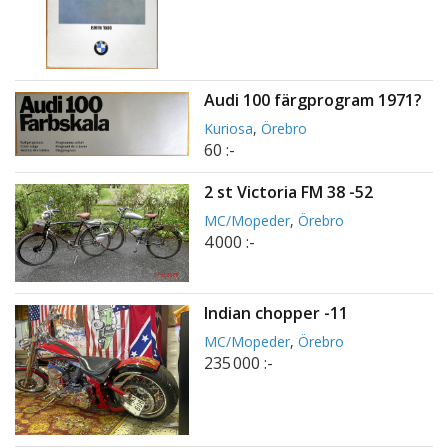
Audi 100 färgprogram 1971?
Kuriosa
,
Örebro
60 :-
2 st Victoria FM 38 -52
MC/Mopeder
,
Örebro
4 000 :-
Indian chopper -11
MC/Mopeder
,
Örebro
235 000 :-