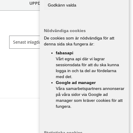
UPPDATERA FILTER
Godkänn valda
Nödvändiga cookies
De cookies som är nödvändiga för att
denna sida ska fungera är:
fabasapi
Vårt egna api där vi lagrar
MC/Mopeder
,
Östergötland
sessionsdata för att du ska kunna
logga in och ta del av fördelarna
med det.
Google ad manager
Våra samarbetspartners annonserar
på våra sidor via Google ad
manager som kräver cookies för att
fungera.
MC/Mopeder
,
Östergötland
Statistiska cookies