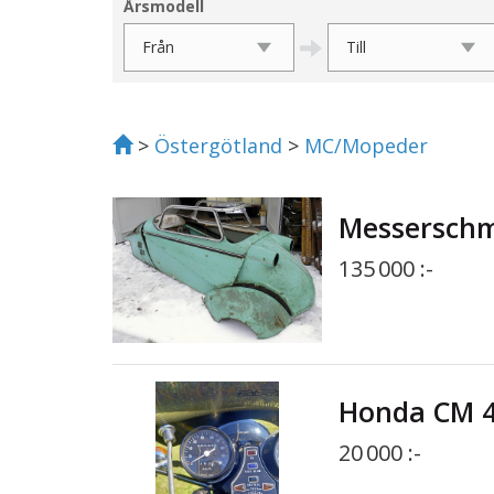
Årsmodell
>
Östergötland
>
MC/Mopeder
Messerschm
135 000 :-
Honda CM 4
20 000 :-