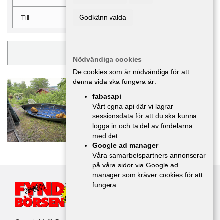
Godkänn valda
UPPDATERA FILTER
Nödvändiga cookies
De cookies som är nödvändiga för att
Ally trapper -00
denna sida ska fungera är:
Båtar
,
Uppsala
fabasapi
2 000 :-
Vårt egna api där vi lagrar
sessionsdata för att du ska kunna
logga in och ta del av fördelarna
med det.
Google ad manager
Våra samarbetspartners annonserar
på våra sidor via Google ad
manager som kräver cookies för att
fungera.