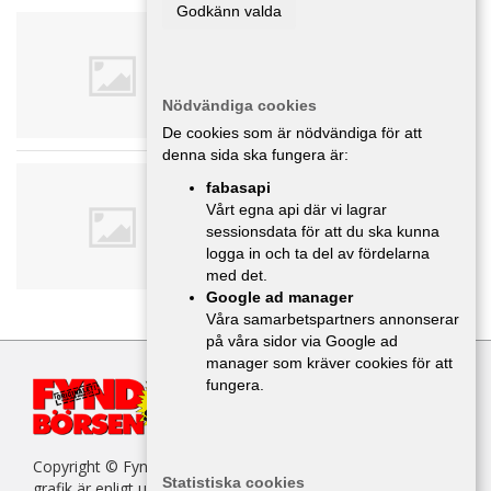
Godkänn valda
Reservdelsbilar med
reg.bevis, ej kompletta
Delar/Tillbehör
,
Värmland
Nödvändiga cookies
De cookies som är nödvändiga för att
denna sida ska fungera är:
Begagnat
fabasapi
Delar/Tillbehör
,
Värmland
Vårt egna api där vi lagrar
sessionsdata för att du ska kunna
logga in och ta del av fördelarna
med det.
Google ad manager
Våra samarbetspartners annonserar
på våra sidor via Google ad
manager som kräver cookies för att
fungera.
Copyright © Fyndbörsen. All kopiering av texter, bilder eller
Statistiska cookies
grafik är enligt upphovsrättslagen förbjuden.