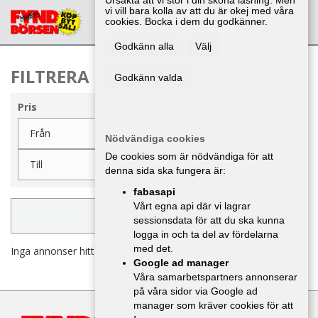
Ursäkta att vi stör i din sköna läsning. Men
vi vill bara kolla av att du är okej med våra
cookies. Bocka i dem du godkänner.
SÖK
LÄGG IN ANNONS
LOGGA IN
Godkänn alla
Välj
FILTRERA MOTORSPORT
Godkänn valda
Pris
Nödvändiga cookies
De cookies som är nödvändiga för att
denna sida ska fungera är:
fabasapi
Vårt egna api där vi lagrar
UPPDATERA FILTER
sessionsdata för att du ska kunna
logga in och ta del av fördelarna
med det.
Inga annonser hittades
Google ad manager
Våra samarbetspartners annonserar
på våra sidor via Google ad
manager som kräver cookies för att