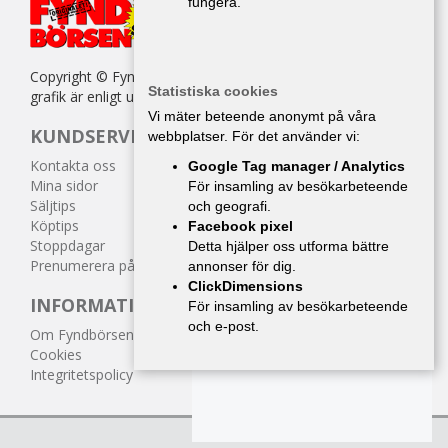
fungera.
Copyright © Fyndbörsen. All kopiering av texter, bilder eller
Statistiska cookies
grafik är enligt upphovsrättslagen förbjuden.
Vi mäter beteende anonymt på våra
KUNDSERVICE
webbplatser. För det använder vi:
Kontakta oss
Google Tag manager / Analytics
Mina sidor
För insamling av besökarbeteende
Säljtips
och geografi.
Köptips
Facebook pixel
Stoppdagar
Detta hjälper oss utforma bättre
Prenumerera på tidningen
annonser för dig.
ClickDimensions
INFORMATION
För insamling av besökarbeteende
och e-post.
Om Fyndbörsen
Cookies
Integritetspolicy