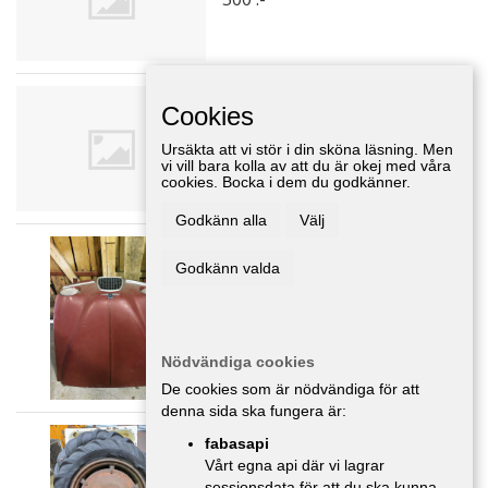
Tröskhjul
Cookies
Delar/Tillbehör
,
Jönköping
Ursäkta att vi stör i din sköna läsning. Men
vi vill bara kolla av att du är okej med våra
cookies. Bocka i dem du godkänner.
Godkänn alla
Välj
Saab 2-takt trubbnos
Godkänn valda
Delar/Tillbehör
,
Jönköping
1 500 :-
Nödvändiga cookies
De cookies som är nödvändiga för att
denna sida ska fungera är:
Porsche-fälgar
fabasapi
Delar/Tillbehör
,
Jönköping
Vårt egna api där vi lagrar
sessionsdata för att du ska kunna