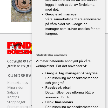
1 500 :-
logga in och ta del av fördelarna
med det.
Google ad manager
Våra samarbetspartners annonserar
på våra sidor via Google ad
manager som kräver cookies för att
fungera.
Statistiska cookies
Copyright © Fyndbörsen. All kopiering av texter, bilder eller
Vi mäter beteende anonymt på våra
grafik är enligt upphovsrättslagen förbjuden.
webbplatser. För det använder vi:
Google Tag manager / Analytics
KUNDSERVICE
För insamling av besökarbeteende
Kontakta oss
och geografi.
Mina sidor
Facebook pixel
Säljtips
Detta hjälper oss utforma bättre
Köptips
annonser för dig.
Stoppdagar
ClickDimensions
Prenumerera på tidningen
För insamling av besökarbeteende