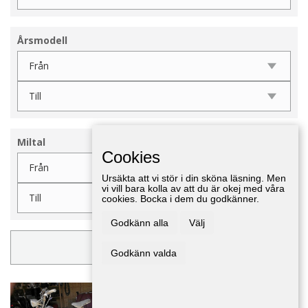
Årsmodell
Miltal
Cookies
Ursäkta att vi stör i din sköna läsning. Men
vi vill bara kolla av att du är okej med våra
cookies. Bocka i dem du godkänner.
Godkänn alla
Välj
UPPDATERA FILTER
Godkänn valda
Huskvarna moped -62
MC/Mopeder
,
Jönköping