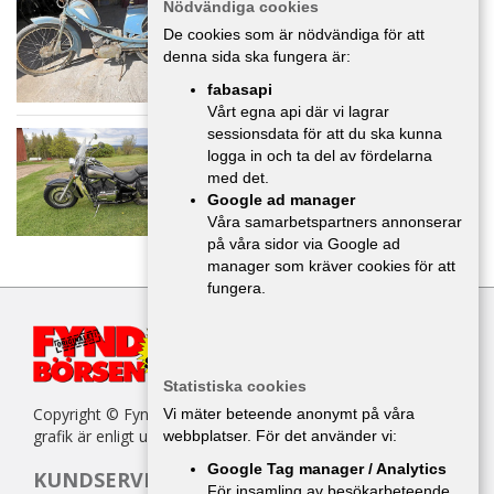
Nödvändiga cookies
2 000 :-
De cookies som är nödvändiga för att
denna sida ska fungera är:
fabasapi
Vårt egna api där vi lagrar
sessionsdata för att du ska kunna
Kawasaki VN 800 classic -01
logga in och ta del av fördelarna
MC/Mopeder
,
Jönköping
med det.
20 000 :-
Google ad manager
Våra samarbetspartners annonserar
på våra sidor via Google ad
manager som kräver cookies för att
fungera.
Statistiska cookies
Copyright © Fyndbörsen. All kopiering av texter, bilder eller
Vi mäter beteende anonymt på våra
grafik är enligt upphovsrättslagen förbjuden.
webbplatser. För det använder vi:
Google Tag manager / Analytics
KUNDSERVICE
För insamling av besökarbeteende