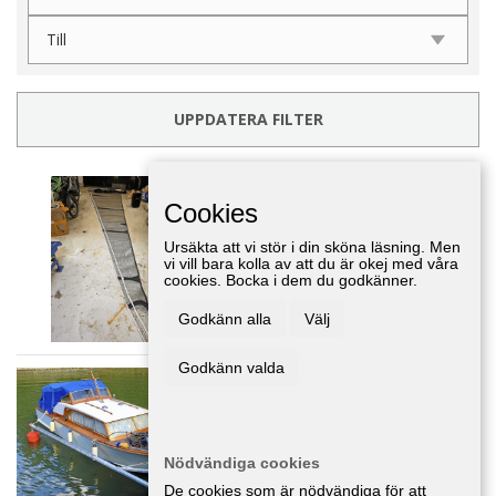
UPPDATERA FILTER
BRÄDSEGLAR-SEGEL
Cookies
Båtar
,
Stockholm
600 :-
Ursäkta att vi stör i din sköna läsning. Men
vi vill bara kolla av att du är okej med våra
cookies. Bocka i dem du godkänner.
Godkänn alla
Välj
Godkänn valda
Träbåt säljes - överlåtes
Båtar
,
Stockholm
Nödvändiga cookies
De cookies som är nödvändiga för att