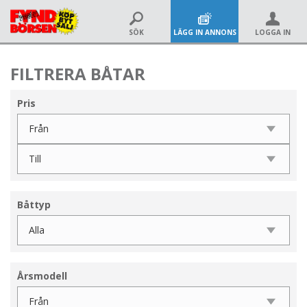
SÖK
LÄGG IN ANNONS
LOGGA IN
FILTRERA BÅTAR
Pris
Båttyp
Årsmodell