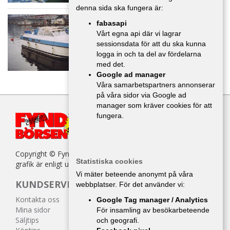
denna sida ska fungera är:
Beauford 800 comfort -78
fabasapi
Båtar
,
Stockholm
Vårt egna api där vi lagrar
60 000 :-
sessionsdata för att du ska kunna
logga in och ta del av fördelarna
med det.
Google ad manager
Våra samarbetspartners annonserar
på våra sidor via Google ad
manager som kräver cookies för att
fungera.
Copyright © Fyndbörsen. All kopiering av texter, bilder eller
Statistiska cookies
grafik är enligt upphovsrättslagen förbjuden.
Vi mäter beteende anonymt på våra
KUNDSERVICE
webbplatser. För det använder vi:
Kontakta oss
Google Tag manager / Analytics
Mina sidor
För insamling av besökarbeteende
Säljtips
och geografi.