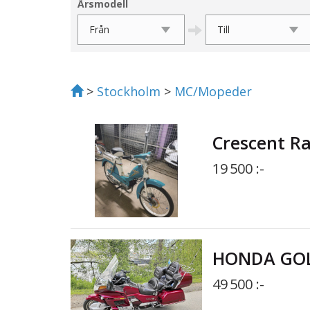
Årsmodell
>
Stockholm
>
MC/Mopeder
Crescent Ra
19 500 :-
HONDA GOL
49 500 :-