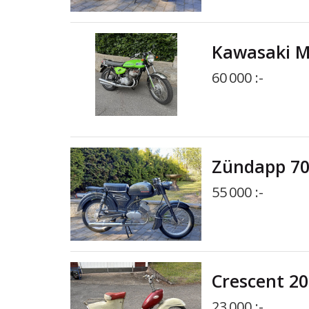
Kawasaki MAC
60 000 :-
Zündapp 70 
55 000 :-
Crescent 20
23 000 :-