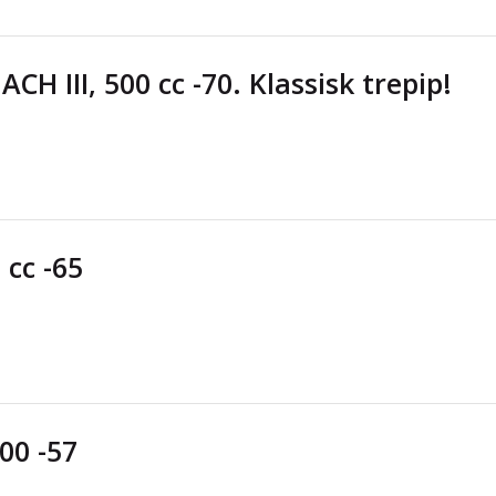
H III, 500 cc -70. Klassisk trepip!
cc -65
00 -57