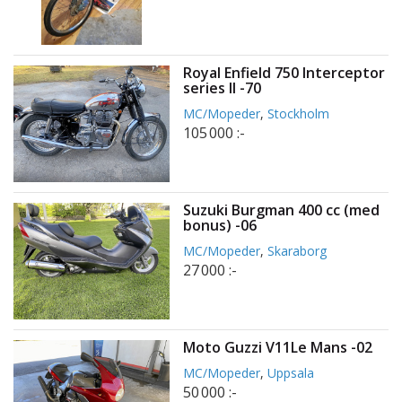
Royal Enfield 750 Interceptor
series II -70
MC/Mopeder
,
Stockholm
105 000 :-
Suzuki Burgman 400 cc (med
bonus) -06
MC/Mopeder
,
Skaraborg
27 000 :-
Moto Guzzi V11Le Mans -02
MC/Mopeder
,
Uppsala
50 000 :-