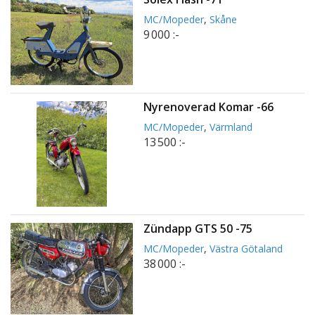
MC/Mopeder
,
Skåne
9 000 :-
Nyrenoverad Komar -66
MC/Mopeder
,
Värmland
13 500 :-
Zündapp GTS 50 -75
MC/Mopeder
,
Västra Götaland
38 000 :-