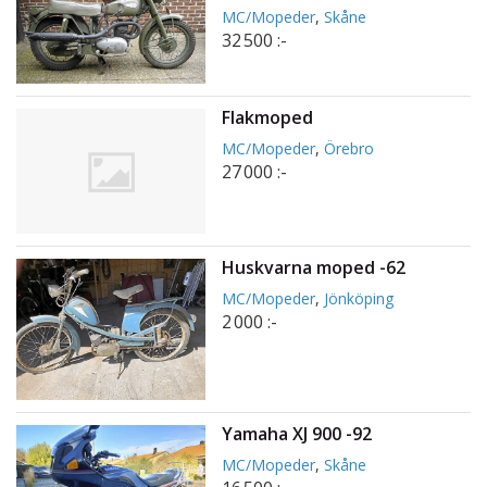
MC/Mopeder
,
Skåne
32 500 :-
Flakmoped
MC/Mopeder
,
Örebro
27 000 :-
Huskvarna moped -62
MC/Mopeder
,
Jönköping
2 000 :-
Yamaha XJ 900 -92
MC/Mopeder
,
Skåne