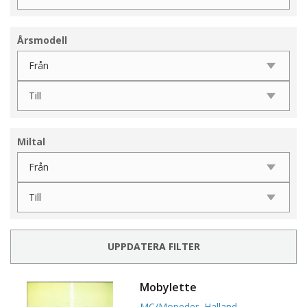
Årsmodell
Miltal
UPPDATERA FILTER
Mobylette
MC/Mopeder
,
Halland