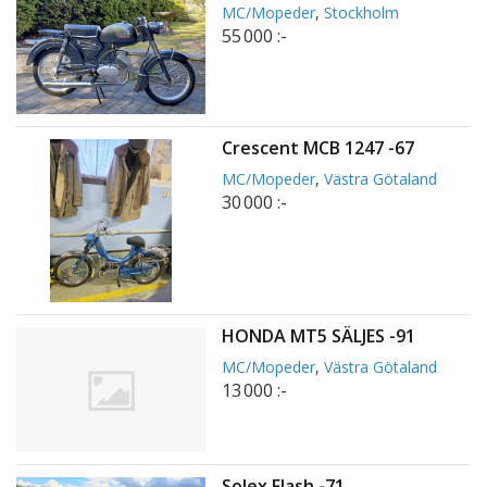
MC/Mopeder
,
Stockholm
55 000 :-
Crescent MCB 1247 -67
MC/Mopeder
,
Västra Götaland
30 000 :-
HONDA MT5 SÄLJES -91
MC/Mopeder
,
Västra Götaland
13 000 :-
Solex Flash -71