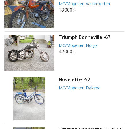
MC/Mopeder
,
Västerbotten
18 000 :-
Triumph Bonneville -67
MC/Mopeder
,
Norge
42 000 :-
Novelette -52
MC/Mopeder
,
Dalarna