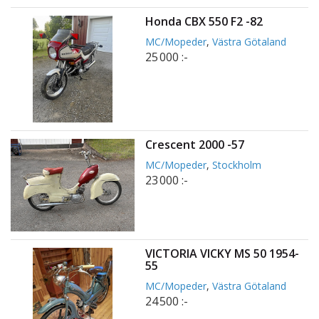
Honda CBX 550 F2 -82
MC/Mopeder
,
Västra Götaland
25 000 :-
Crescent 2000 -57
MC/Mopeder
,
Stockholm
23 000 :-
VICTORIA VICKY MS 50 1954-
55
MC/Mopeder
,
Västra Götaland
24 500 :-