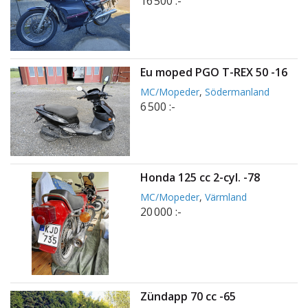
16 500 :-
Eu moped PGO T-REX 50 -16
MC/Mopeder
,
Södermanland
6 500 :-
Honda 125 cc 2-cyl. -78
MC/Mopeder
,
Värmland
20 000 :-
Zündapp 70 cc -65