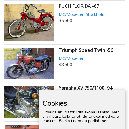
PUCH FLORIDA -67
MC/Mopeder
,
Stockholm
35 500 :-
Triumph Speed Twin -56
MC/Mopeder
,
48 500 :-
Yamaha XV 750/1100 -94
MC/Mopeder
,
21 500 :-
Cookies
Ursäkta att vi stör i din sköna läsning. Men
vi vill bara kolla av att du är okej med våra
cookies. Bocka i dem du godkänner.
Elskoter