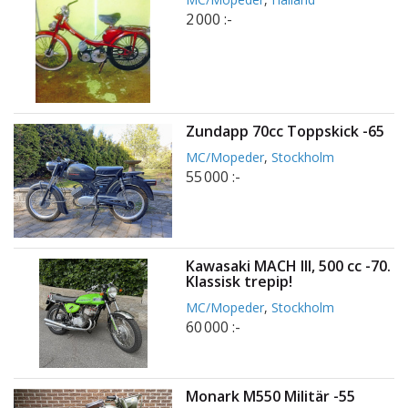
2 000 :-
Zundapp 70cc Toppskick -65
MC/Mopeder
,
Stockholm
55 000 :-
Kawasaki MACH III, 500 cc -70.
Klassisk trepip!
MC/Mopeder
,
Stockholm
60 000 :-
Monark M550 Militär -55