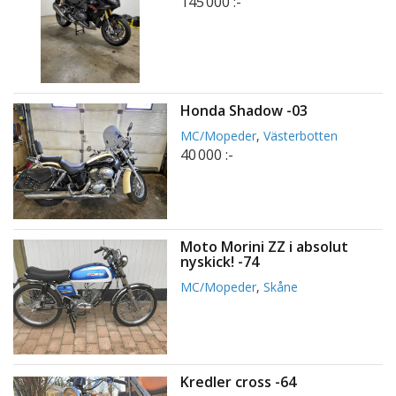
145 000 :-
Honda Shadow -03
MC/Mopeder
,
Västerbotten
40 000 :-
Moto Morini ZZ i absolut
nyskick! -74
MC/Mopeder
,
Skåne
Kredler cross -64