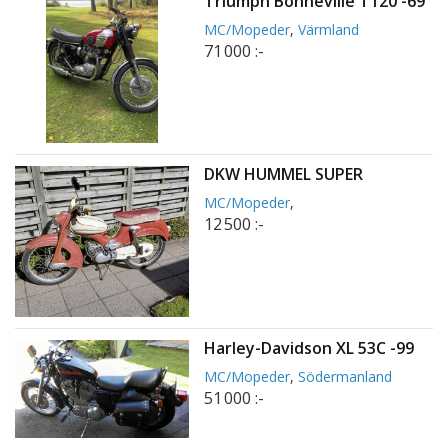
Triumph Bonneville T120 -69
MC/Mopeder
,
Värmland
71 000 :-
DKW HUMMEL SUPER
MC/Mopeder
,
12 500 :-
Harley-Davidson XL 53C -99
MC/Mopeder
,
Södermanland
51 000 :-