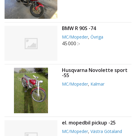
BMW R 90S -74
MC/Mopeder
,
Övriga
45 000 :-
Husqvarna Novolette sport
-55
MC/Mopeder
,
Kalmar
el. mopedbil pickup -25
MC/Mopeder
,
Västra Götaland