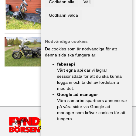
Godkänn alla
Välj
MC/Mopeder
,
Skåne
3 500 :-
Godkänn valda
Kawasaki VN 800 classic -01
Nödvändiga cookies
MC/Mopeder
,
Jönköping
De cookies som är nödvändiga för att
20 000 :-
denna sida ska fungera är:
fabasapi
Vårt egna api där vi lagrar
sessionsdata för att du ska kunna
1
2
logga in och ta del av fördelarna
med det.
Google ad manager
Våra samarbetspartners annonserar
på våra sidor via Google ad
manager som kräver cookies för att
fungera.